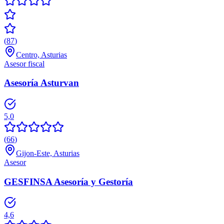
(
87
)
Centro, Asturias
Asesor fiscal
Asesoría Asturvan
5,0
(
66
)
Gijon-Este, Asturias
Asesor
GESFINSA Asesoría y Gestoría
4,6