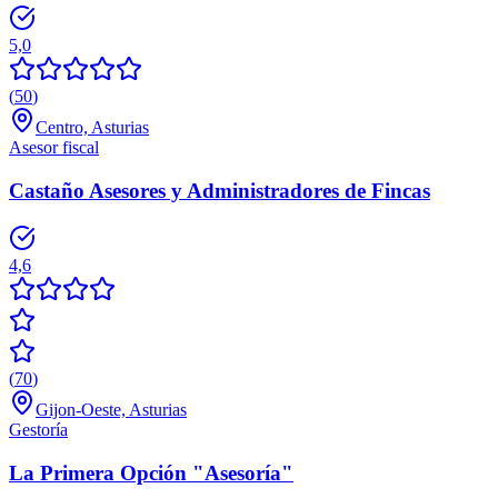
5,0
(
50
)
Centro, Asturias
Asesor fiscal
Castaño Asesores y Administradores de Fincas
4,6
(
70
)
Gijon-Oeste, Asturias
Gestoría
La Primera Opción "Asesoría"