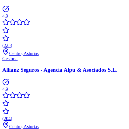
4,9
(
225
)
Centro, Asturias
Gestoría
Allianz Seguros - Agencia Alpu & Asociados S.L.
4,9
(
204
)
Centro, Asturias