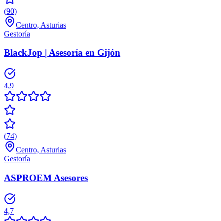
(
90
)
Centro, Asturias
Gestoría
BlackJop | Asesoría en Gijón
4,9
(
74
)
Centro, Asturias
Gestoría
ASPROEM Asesores
4,7