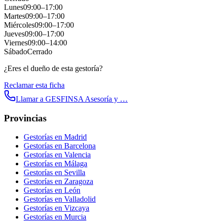
Lunes
09:00
–
17:00
Martes
09:00
–
17:00
Miércoles
09:00
–
17:00
Jueves
09:00
–
17:00
Viernes
09:00
–
14:00
Sábado
Cerrado
¿Eres el dueño de esta gestoría?
Reclamar esta ficha
Llamar a
GESFINSA Asesoría y …
Provincias
Gestorías en
Madrid
Gestorías en
Barcelona
Gestorías en
Valencia
Gestorías en
Málaga
Gestorías en
Sevilla
Gestorías en
Zaragoza
Gestorías en
León
Gestorías en
Valladolid
Gestorías en
Vizcaya
Gestorías en
Murcia