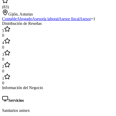
(
83
)
Gijón, Asturias
Contable
Abogado
Asesoría laboral
Asesor fiscal
Asesor
+
1
Distribución de Reseñas
5
0
4
0
3
0
2
0
1
0
Información del Negocio
Servicios
Sanitarios unisex