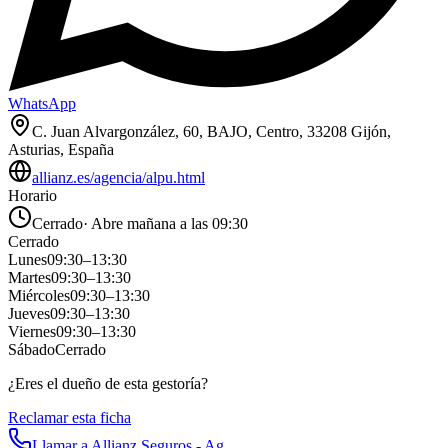
WhatsApp
C. Juan Alvargonzález, 60, BAJO, Centro, 33208 Gijón,
Asturias, España
allianz.es/agencia/alpu.html
Horario
Cerrado
·
Abre mañana a las 09:30
Cerrado
Lunes
09:30
–
13:30
Martes
09:30
–
13:30
Miércoles
09:30
–
13:30
Jueves
09:30
–
13:30
Viernes
09:30
–
13:30
Sábado
Cerrado
¿Eres el dueño de esta gestoría?
Reclamar esta ficha
Llamar a
Allianz Seguros - Ag…