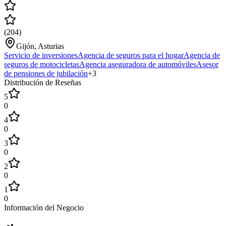
(
204
)
Gijón, Asturias
Servicio de inversiones
Agencia de seguros para el hogar
Agencia de
seguros de motocicletas
Agencia aseguradora de automóviles
Asesor
de pensiones de jubilación
+
3
Distribución de Reseñas
5
0
4
0
3
0
2
0
1
0
Información del Negocio