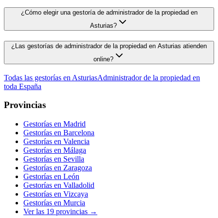
¿Cómo elegir una gestoría de administrador de la propiedad en
Asturias?
¿Las gestorías de administrador de la propiedad en Asturias atienden
online?
Todas las gestorías en
Asturias
Administrador de la propiedad
en
toda España
Provincias
Gestorías en
Madrid
Gestorías en
Barcelona
Gestorías en
Valencia
Gestorías en
Málaga
Gestorías en
Sevilla
Gestorías en
Zaragoza
Gestorías en
León
Gestorías en
Valladolid
Gestorías en
Vizcaya
Gestorías en
Murcia
Ver las
19
provincias →