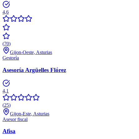
4,6
(
70
)
Gijon-Oeste, Asturias
Gestoría
Asesoría Argüelles Flórez
4,1
(
25
)
Gijon-Este, Asturias
Asesor fiscal
Afisa