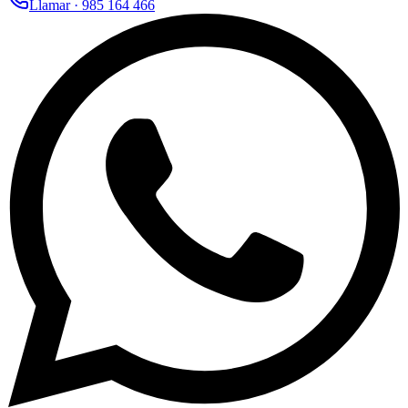
Llamar ·
985 164 466