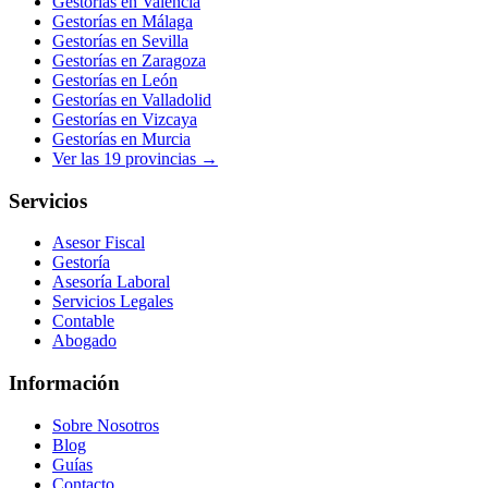
Gestorías en
Valencia
Gestorías en
Málaga
Gestorías en
Sevilla
Gestorías en
Zaragoza
Gestorías en
León
Gestorías en
Valladolid
Gestorías en
Vizcaya
Gestorías en
Murcia
Ver las
19
provincias →
Servicios
Asesor Fiscal
Gestoría
Asesoría Laboral
Servicios Legales
Contable
Abogado
Información
Sobre Nosotros
Blog
Guías
Contacto