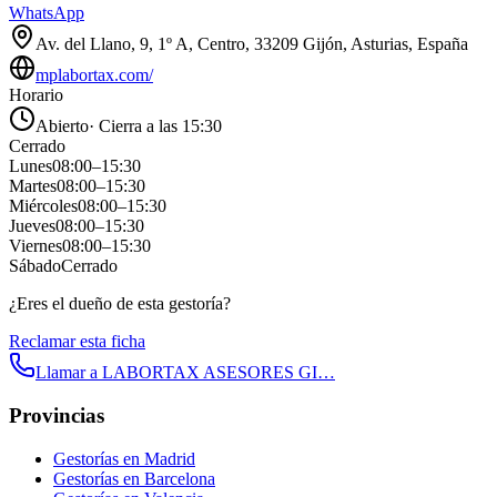
WhatsApp
Av. del Llano, 9, 1º A, Centro, 33209 Gijón, Asturias, España
mplabortax.com/
Horario
Abierto
·
Cierra a las 15:30
Cerrado
Lunes
08:00
–
15:30
Martes
08:00
–
15:30
Miércoles
08:00
–
15:30
Jueves
08:00
–
15:30
Viernes
08:00
–
15:30
Sábado
Cerrado
¿Eres el dueño de esta gestoría?
Reclamar esta ficha
Llamar a
LABORTAX ASESORES GI…
Provincias
Gestorías en
Madrid
Gestorías en
Barcelona