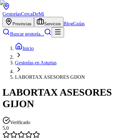
Gestorías
CercaDeMi
Blog
Guías
Provincias
Servicios
Buscar gestoría...
Inicio
Gestorías en Asturias
LABORTAX ASESORES GIJON
LABORTAX ASESORES
GIJON
Verificado
5,0