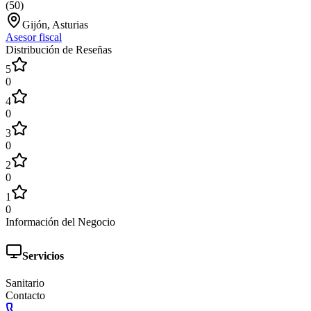
(
50
)
Gijón, Asturias
Asesor fiscal
Distribución de Reseñas
5
0
4
0
3
0
2
0
1
0
Información del Negocio
Servicios
Sanitario
Contacto