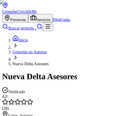
Gestorías
CercaDeMi
Blog
Guías
Provincias
Servicios
Buscar gestoría...
Inicio
Gestorías en Asturias
Nueva Delta Asesores
Nueva Delta Asesores
Verificado
4,0
(
28
)
Gijón, Asturias