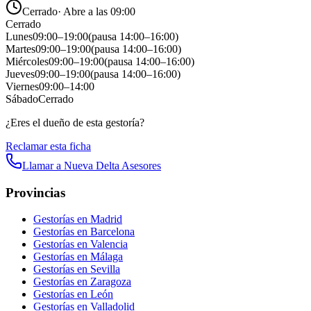
Cerrado
·
Abre a las 09:00
Cerrado
Lunes
09:00
–
19:00
(pausa
14:00
–
16:00
)
Martes
09:00
–
19:00
(pausa
14:00
–
16:00
)
Miércoles
09:00
–
19:00
(pausa
14:00
–
16:00
)
Jueves
09:00
–
19:00
(pausa
14:00
–
16:00
)
Viernes
09:00
–
14:00
Sábado
Cerrado
¿Eres el dueño de esta gestoría?
Reclamar esta ficha
Llamar a
Nueva Delta Asesores
Provincias
Gestorías en
Madrid
Gestorías en
Barcelona
Gestorías en
Valencia
Gestorías en
Málaga
Gestorías en
Sevilla
Gestorías en
Zaragoza
Gestorías en
León
Gestorías en
Valladolid