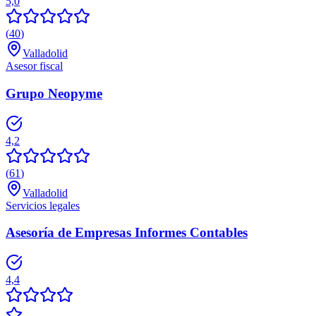
5,0
(
40
)
Valladolid
Asesor fiscal
Grupo Neopyme
4,2
(
61
)
Valladolid
Servicios legales
Asesoría de Empresas Informes Contables
4,4