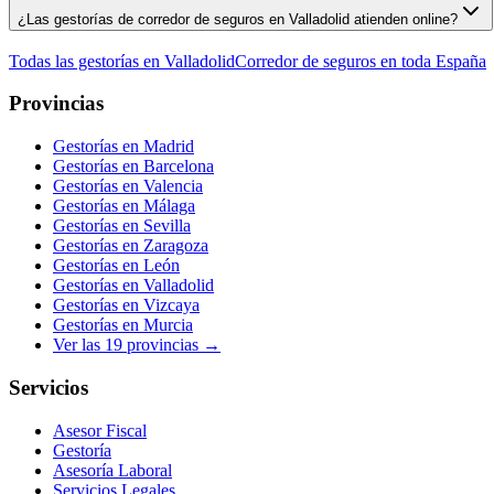
¿Las gestorías de corredor de seguros en Valladolid atienden online?
Todas las gestorías en
Valladolid
Corredor de seguros
en toda España
Provincias
Gestorías en
Madrid
Gestorías en
Barcelona
Gestorías en
Valencia
Gestorías en
Málaga
Gestorías en
Sevilla
Gestorías en
Zaragoza
Gestorías en
León
Gestorías en
Valladolid
Gestorías en
Vizcaya
Gestorías en
Murcia
Ver las
19
provincias →
Servicios
Asesor Fiscal
Gestoría
Asesoría Laboral
Servicios Legales