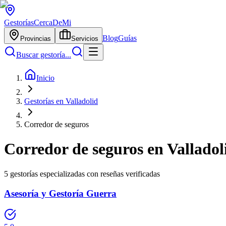
Gestorías
CercaDeMi
Blog
Guías
Provincias
Servicios
Buscar gestoría...
Inicio
Gestorías en Valladolid
Corredor de seguros
Corredor de seguros
en
Valladol
5
gestorías especializadas con reseñas verificadas
Asesoría y Gestoría Guerra