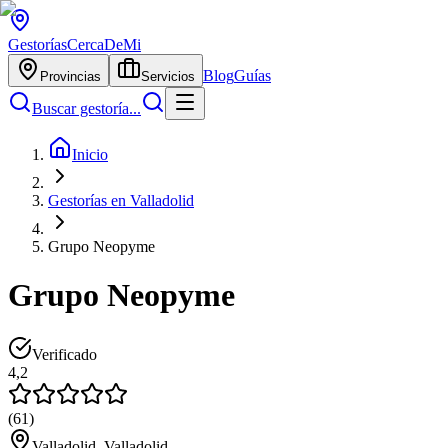
Gestorías
CercaDeMi
Blog
Guías
Provincias
Servicios
Buscar gestoría...
Inicio
Gestorías en Valladolid
Grupo Neopyme
Grupo Neopyme
Verificado
4,2
(
61
)
Valladolid, Valladolid