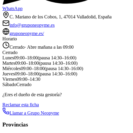
WhatsApp
C. Mariano de los Cobos, 1, 47014 Valladolid, España
info@gruponeopyme.es
gruponeopyme.es/
Horario
Cerrado
·
Abre mañana a las 09:00
Cerrado
Lunes
09:00
–
18:00
(pausa
14:30
–
16:00
)
Martes
09:00
–
18:00
(pausa
14:30
–
16:00
)
Miércoles
09:00
–
18:00
(pausa
14:30
–
16:00
)
Jueves
09:00
–
18:00
(pausa
14:30
–
16:00
)
Viernes
09:00
–
14:30
Sábado
Cerrado
¿Eres el dueño de esta gestoría?
Reclamar esta ficha
Llamar a
Grupo Neopyme
Provincias