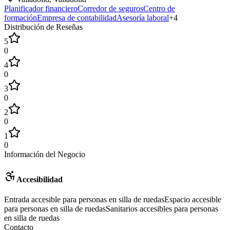
Planificador financiero
Corredor de seguros
Centro de
formación
Empresa de contabilidad
Asesoría laboral
+
4
Distribución de Reseñas
5
0
4
0
3
0
2
0
1
0
Información del Negocio
Accesibilidad
Entrada accesible para personas en silla de ruedas
Espacio accesible
para personas en silla de ruedas
Sanitarios accesibles para personas
en silla de ruedas
Contacto