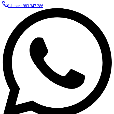
Llamar ·
983 347 286