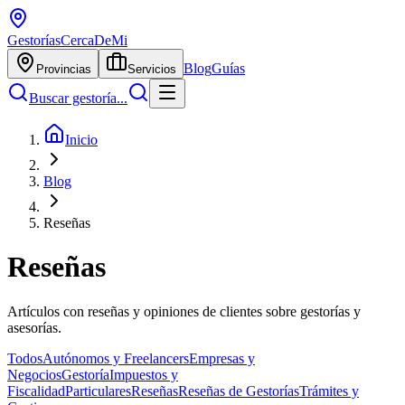
Gestorías
CercaDeMi
Blog
Guías
Provincias
Servicios
Buscar gestoría...
Inicio
Blog
Reseñas
Reseñas
Artículos con reseñas y opiniones de clientes sobre gestorías y
asesorías.
Todos
Autónomos y Freelancers
Empresas y
Negocios
Gestoría
Impuestos y
Fiscalidad
Particulares
Reseñas
Reseñas de Gestorías
Trámites y