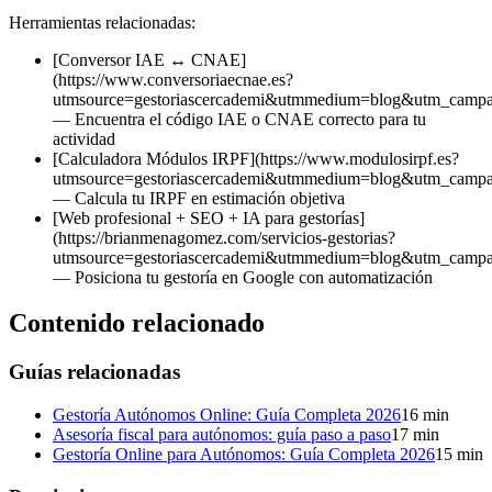
Herramientas relacionadas:
[Conversor IAE ↔ CNAE]
(https://www.conversoriaecnae.es?
utmsource=gestoriascercademi&utmmedium=blog&utm_campa
— Encuentra el código IAE o CNAE correcto para tu
actividad
[Calculadora Módulos IRPF](https://www.modulosirpf.es?
utmsource=gestoriascercademi&utmmedium=blog&utm_campa
— Calcula tu IRPF en estimación objetiva
[Web profesional + SEO + IA para gestorías]
(https://brianmenagomez.com/servicios-gestorias?
utmsource=gestoriascercademi&utmmedium=blog&utm_campa
— Posiciona tu gestoría en Google con automatización
Contenido relacionado
Guías relacionadas
Gestoría Autónomos Online: Guía Completa 2026
16
min
Asesoría fiscal para autónomos: guía paso a paso
17
min
Gestoría Online para Autónomos: Guía Completa 2026
15
min