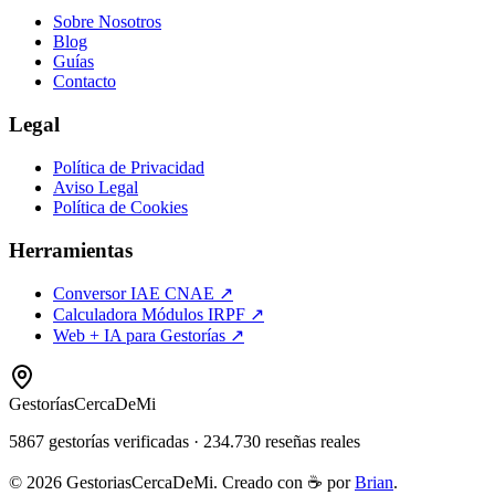
Sobre Nosotros
Blog
Guías
Contacto
Legal
Política de Privacidad
Aviso Legal
Política de Cookies
Herramientas
Conversor IAE CNAE ↗
Calculadora Módulos IRPF ↗
Web + IA para Gestorías ↗
Gestorías
CercaDeMi
5867
gestorías verificadas
·
234.730
reseñas reales
©
2026
GestoriasCercaDeMi. Creado con ☕ por
Brian
.