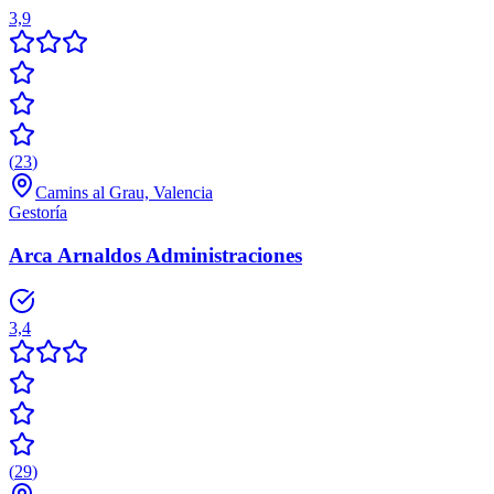
3,9
(
23
)
Camins al Grau, Valencia
Gestoría
Arca Arnaldos Administraciones
3,4
(
29
)