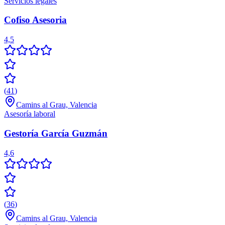
Servicios legales
Cofiso Asesoria
4,5
(
41
)
Camins al Grau, Valencia
Asesoría laboral
Gestoría García Guzmán
4,6
(
36
)
Camins al Grau, Valencia