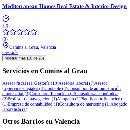
Mediterranean Homes Real Estate & Interior Design
5,0
(
3
)
Camins al Grau, Valencia
Gestoría
Mostrar más (20 de 26)
Servicios en
Camins al Grau
Asesor fiscal
(
11
)
Gestoría
(
10
)
Asesoría laboral
(
7
)
Asesor
(
5
)
Servicios legales
(
4
)
Contable
(
4
)
Consultora de administración
empresarial
(
3
)
Consultora financiera
(
2
)
Consultor/a econòmic/a
(
2
)
Profesor de navegación
(
1
)
Abogado
(
1
)
Planificador financiero
(
1
)
Empresa de contabilidad
(
1
)
Consultora de marketing
(
1
)
Abogado
laboralista
(
1
)
Otros Barrios en
Valencia