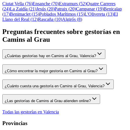
Ciutat Vella
(
76
)
Ensanche
(
70
)
Extramurs
(
52
)
Quatre Carreres
(
24
)
La Zaidía
(
21
)
Jesús
(
20
)
Patraix
(
20
)
Campanar
(
19
)
Benicalap
(
17
)
Benimaclet
(
15
)
Poblados Marítimos
(
15
)
L'Olivereta
(
13
)
El
Llano del Real
(
12
)
Rascaña
(
10
)
Algirós
(
8
)
Preguntas frecuentes sobre gestorías en
Camins al Grau
¿Cuántas gestorías hay en Camins al Grau, Valencia?
¿Cómo encontrar la mejor gestoría en Camins al Grau?
¿Cuánto cuesta una gestoría en Camins al Grau, Valencia?
¿Las gestorías de Camins al Grau atienden online?
Todas las gestorías en
Valencia
Provincias