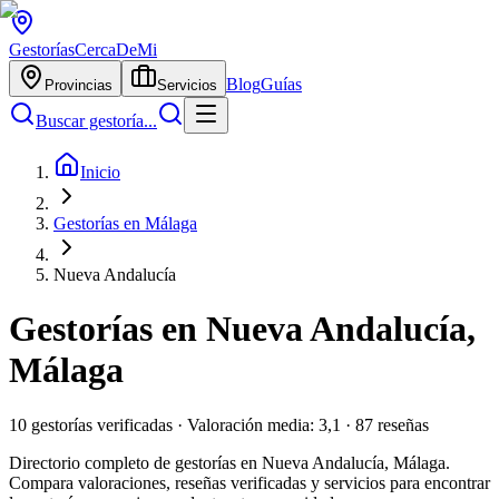
Gestorías
CercaDeMi
Blog
Guías
Provincias
Servicios
Buscar gestoría...
Inicio
Gestorías en Málaga
Nueva Andalucía
Gestorías en
Nueva Andalucía
,
Málaga
10
gestorías verificadas · Valoración media:
3,1
·
87
reseñas
Directorio completo de gestorías en
Nueva Andalucía
,
Málaga
.
Compara valoraciones, reseñas verificadas y servicios para encontrar