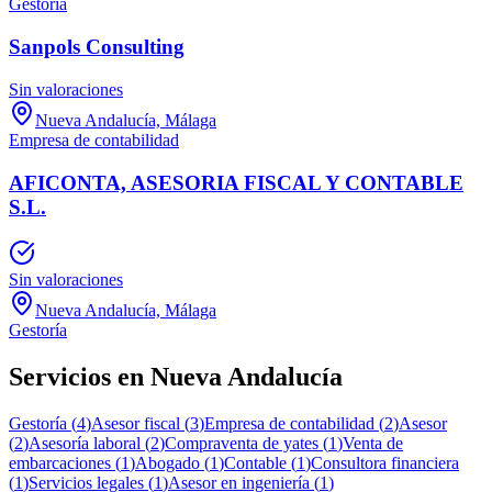
Gestoría
Sanpols Consulting
Sin valoraciones
Nueva Andalucía, Málaga
Empresa de contabilidad
AFICONTA, ASESORIA FISCAL Y CONTABLE
S.L.
Sin valoraciones
Nueva Andalucía, Málaga
Gestoría
Servicios en
Nueva Andalucía
Gestoría
(
4
)
Asesor fiscal
(
3
)
Empresa de contabilidad
(
2
)
Asesor
(
2
)
Asesoría laboral
(
2
)
Compraventa de yates
(
1
)
Venta de
embarcaciones
(
1
)
Abogado
(
1
)
Contable
(
1
)
Consultora financiera
(
1
)
Servicios legales
(
1
)
Asesor en ingeniería
(
1
)