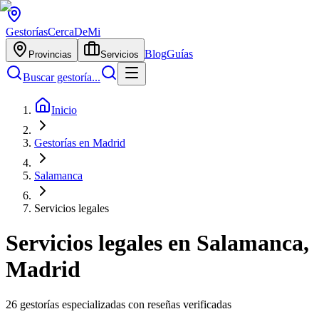
Gestorías
CercaDeMi
Blog
Guías
Provincias
Servicios
Buscar gestoría...
Inicio
Gestorías en Madrid
Salamanca
Servicios legales
Servicios legales
en
Salamanca
,
Madrid
26
gestorías especializadas con reseñas verificadas