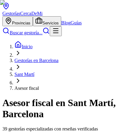
Gestorías
CercaDeMi
Blog
Guías
Provincias
Servicios
Buscar gestoría...
Inicio
Gestorías en Barcelona
Sant Martí
Asesor fiscal
Asesor fiscal
en
Sant Martí
,
Barcelona
39
gestorías especializadas con reseñas verificadas