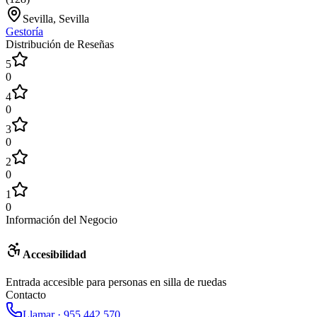
Sevilla, Sevilla
Gestoría
Distribución de Reseñas
5
0
4
0
3
0
2
0
1
0
Información del Negocio
Accesibilidad
Entrada accesible para personas en silla de ruedas
Contacto
Llamar ·
955 442 570