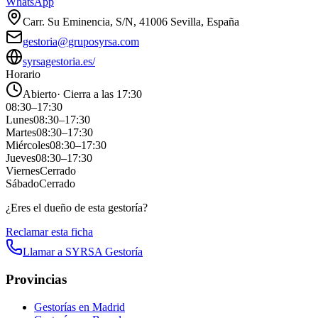
WhatsApp
Carr. Su Eminencia, S/N, 41006 Sevilla, España
gestoria@gruposyrsa.com
syrsagestoria.es/
Horario
Abierto
·
Cierra a las 17:30
08:30
–
17:30
Lunes
08:30
–
17:30
Martes
08:30
–
17:30
Miércoles
08:30
–
17:30
Jueves
08:30
–
17:30
Viernes
Cerrado
Sábado
Cerrado
¿Eres el dueño de esta gestoría?
Reclamar esta ficha
Llamar a
SYRSA Gestoría
Provincias
Gestorías en
Madrid