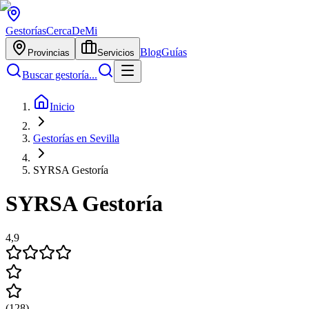
Gestorías
CercaDeMi
Blog
Guías
Provincias
Servicios
Buscar gestoría...
Inicio
Gestorías en Sevilla
SYRSA Gestoría
SYRSA Gestoría
4,9
(
128
)