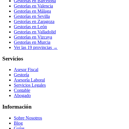
Gestorías en
Barcelona
Gestorías en
Valencia
Gestorías en
Málaga
Gestorías en
Sevilla
Gestorías en
Zaragoza
Gestorías en
León
Gestorías en
Valladolid
Gestorías en
Vizcaya
Gestorías en
Murcia
Ver las
19
provincias →
Servicios
Asesor Fiscal
Gestoría
Asesoría Laboral
Servicios Legales
Contable
Abogado
Información
Sobre Nosotros
Blog
Guías