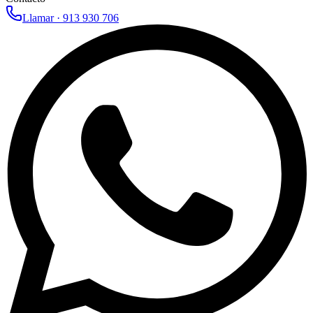
Llamar ·
913 930 706