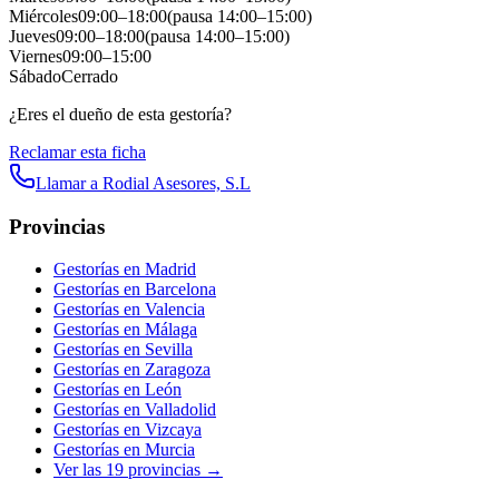
Miércoles
09:00
–
18:00
(pausa
14:00
–
15:00
)
Jueves
09:00
–
18:00
(pausa
14:00
–
15:00
)
Viernes
09:00
–
15:00
Sábado
Cerrado
¿Eres el dueño de esta gestoría?
Reclamar esta ficha
Llamar a
Rodial Asesores, S.L
Provincias
Gestorías en
Madrid
Gestorías en
Barcelona
Gestorías en
Valencia
Gestorías en
Málaga
Gestorías en
Sevilla
Gestorías en
Zaragoza
Gestorías en
León
Gestorías en
Valladolid
Gestorías en
Vizcaya
Gestorías en
Murcia
Ver las
19
provincias →