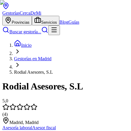
Gestorías
CercaDeMi
Blog
Guías
Provincias
Servicios
Buscar gestoría...
Inicio
Gestorías en Madrid
Rodial Asesores, S.L
Rodial Asesores, S.L
5,0
(
4
)
Madrid, Madrid
Asesoría laboral
Asesor fiscal