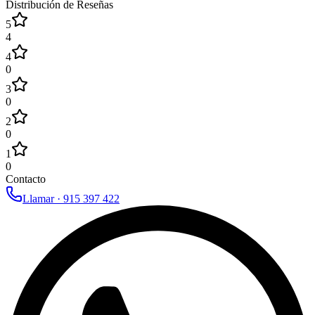
Distribución de Reseñas
5
4
4
0
3
0
2
0
1
0
Contacto
Llamar ·
915 397 422