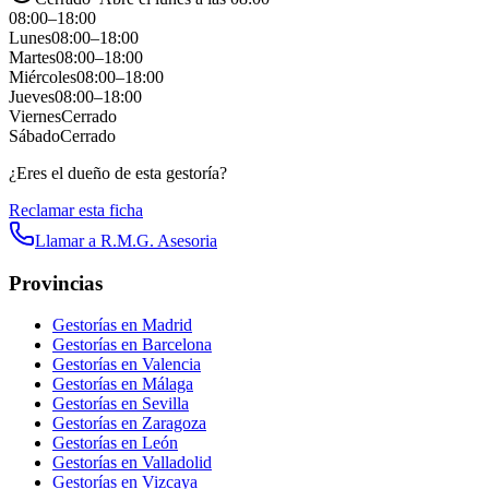
08:00
–
18:00
Lunes
08:00
–
18:00
Martes
08:00
–
18:00
Miércoles
08:00
–
18:00
Jueves
08:00
–
18:00
Viernes
Cerrado
Sábado
Cerrado
¿Eres el dueño de esta gestoría?
Reclamar esta ficha
Llamar a
R.M.G. Asesoria
Provincias
Gestorías en
Madrid
Gestorías en
Barcelona
Gestorías en
Valencia
Gestorías en
Málaga
Gestorías en
Sevilla
Gestorías en
Zaragoza
Gestorías en
León
Gestorías en
Valladolid
Gestorías en
Vizcaya