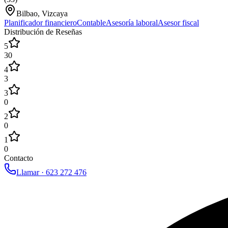
Bilbao, Vizcaya
Planificador financiero
Contable
Asesoría laboral
Asesor fiscal
Distribución de Reseñas
5
30
4
3
3
0
2
0
1
0
Contacto
Llamar ·
623 272 476