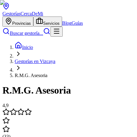
Gestorías
CercaDeMi
Blog
Guías
Provincias
Servicios
Buscar gestoría...
Inicio
Gestorías en Vizcaya
R.M.G. Asesoria
R.M.G. Asesoria
4,9
(
33
)