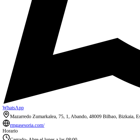
WhatsApp
Mazarredo Zumarkalea, 75, 1, Abando, 48009 Bilbao, Bizkaia, E
rmgasesoria.com/
Horario
Cerrado
·
Abre el lunes a las 08:00