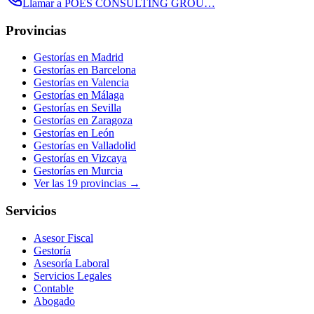
Llamar a
POES CONSULTING GROU…
Provincias
Gestorías en
Madrid
Gestorías en
Barcelona
Gestorías en
Valencia
Gestorías en
Málaga
Gestorías en
Sevilla
Gestorías en
Zaragoza
Gestorías en
León
Gestorías en
Valladolid
Gestorías en
Vizcaya
Gestorías en
Murcia
Ver las
19
provincias →
Servicios
Asesor Fiscal
Gestoría
Asesoría Laboral
Servicios Legales
Contable
Abogado