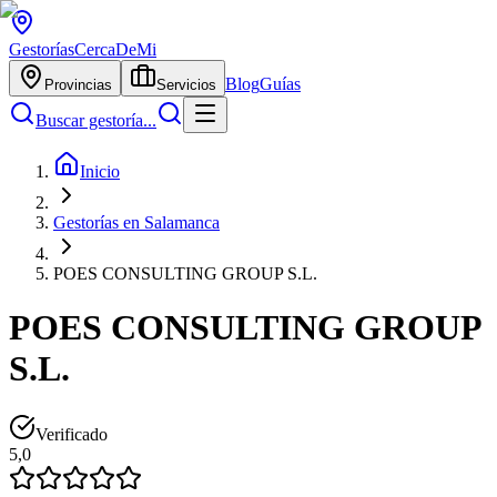
Gestorías
CercaDeMi
Blog
Guías
Provincias
Servicios
Buscar gestoría...
Inicio
Gestorías en Salamanca
POES CONSULTING GROUP S.L.
POES CONSULTING GROUP
S.L.
Verificado
5,0