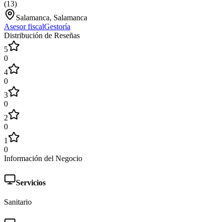
(
13
)
Salamanca, Salamanca
Asesor fiscal
Gestoría
Distribución de Reseñas
5
0
4
0
3
0
2
0
1
0
Información del Negocio
Servicios
Sanitario