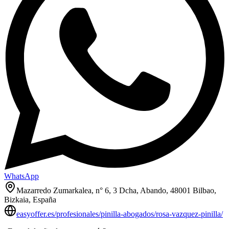
WhatsApp
Mazarredo Zumarkalea, n° 6, 3 Dcha, Abando, 48001 Bilbao,
Bizkaia, España
easyoffer.es/profesionales/pinilla-abogados/rosa-vazquez-pinilla/