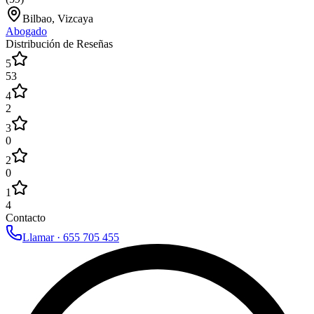
Bilbao, Vizcaya
Abogado
Distribución de Reseñas
5
53
4
2
3
0
2
0
1
4
Contacto
Llamar ·
655 705 455