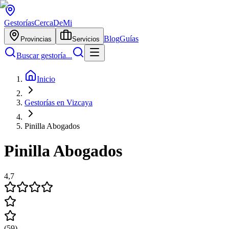
Gestorías
CercaDeMi
Blog
Guías
Provincias
Servicios
Buscar gestoría...
Inicio
Gestorías en Vizcaya
Pinilla Abogados
Pinilla Abogados
4,7
(
59
)