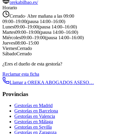
orekabilbao.es/
Horario
Cerrado
·
Abre mañana a las 09:00
09:00
–
19:00
(pausa
14:00
–
16:00
)
Lunes
09:00
–
19:00
(pausa
14:00
–
16:00
)
Martes
09:00
–
19:00
(pausa
14:00
–
16:00
)
Miércoles
09:00
–
19:00
(pausa
14:00
–
16:00
)
Jueves
08:00
–
15:00
Viernes
Cerrado
Sábado
Cerrado
¿Eres el dueño de esta gestoría?
Reclamar esta ficha
Llamar a
OREKA ABOGADOS ASESO…
Provincias
Gestorías en
Madrid
Gestorías en
Barcelona
Gestorías en
Valencia
Gestorías en
Málaga
Gestorías en
Sevilla
Gestorías en
Zaragoza