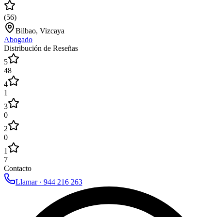
(
56
)
Bilbao, Vizcaya
Abogado
Distribución de Reseñas
5
48
4
1
3
0
2
0
1
7
Contacto
Llamar ·
944 216 263