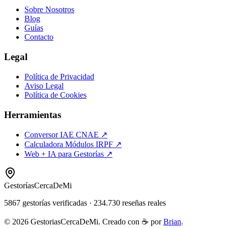
Sobre Nosotros
Blog
Guías
Contacto
Legal
Política de Privacidad
Aviso Legal
Política de Cookies
Herramientas
Conversor IAE CNAE ↗
Calculadora Módulos IRPF ↗
Web + IA para Gestorías ↗
Gestorías
CercaDeMi
5867
gestorías verificadas
·
234.730
reseñas reales
©
2026
GestoriasCercaDeMi. Creado con ☕ por
Brian
.