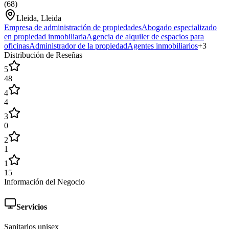
(
68
)
Lleida, Lleida
Empresa de administración de propiedades
Abogado especializado
en propiedad inmobiliaria
Agencia de alquiler de espacios para
oficinas
Administrador de la propiedad
Agentes inmobiliarios
+
3
Distribución de Reseñas
5
48
4
4
3
0
2
1
1
15
Información del Negocio
Servicios
Sanitarios unisex