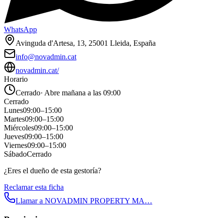
WhatsApp
Avinguda d'Artesa, 13, 25001 Lleida, España
info@novadmin.cat
novadmin.cat/
Horario
Cerrado
·
Abre mañana a las 09:00
Cerrado
Lunes
09:00
–
15:00
Martes
09:00
–
15:00
Miércoles
09:00
–
15:00
Jueves
09:00
–
15:00
Viernes
09:00
–
15:00
Sábado
Cerrado
¿Eres el dueño de esta gestoría?
Reclamar esta ficha
Llamar a
NOVADMIN PROPERTY MA…