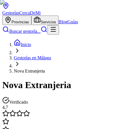
Gestorías
CercaDeMi
Blog
Guías
Provincias
Servicios
Buscar gestoría...
Inicio
Gestorías en Málaga
Nova Extranjeria
Nova Extranjeria
Verificado
4,7