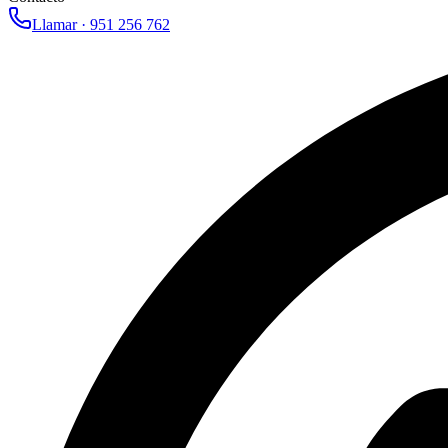
Llamar ·
951 256 762