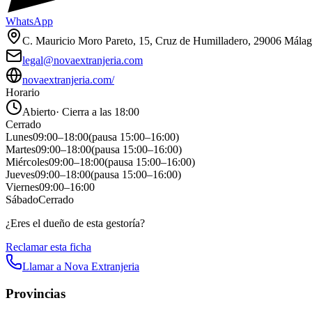
WhatsApp
C. Mauricio Moro Pareto, 15, Cruz de Humilladero, 29006 Málag
legal@novaextranjeria.com
novaextranjeria.com/
Horario
Abierto
·
Cierra a las 18:00
Cerrado
Lunes
09:00
–
18:00
(pausa
15:00
–
16:00
)
Martes
09:00
–
18:00
(pausa
15:00
–
16:00
)
Miércoles
09:00
–
18:00
(pausa
15:00
–
16:00
)
Jueves
09:00
–
18:00
(pausa
15:00
–
16:00
)
Viernes
09:00
–
16:00
Sábado
Cerrado
¿Eres el dueño de esta gestoría?
Reclamar esta ficha
Llamar a
Nova Extranjeria
Provincias