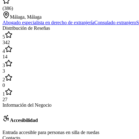
(
386
)
Málaga, Málaga
Abogado especialista en derecho de extranjería
Consulado extranjero
S
Distribución de Reseñas
5
342
4
14
3
3
2
0
1
27
Información del Negocio
Accesibilidad
Entrada accesible para personas en silla de ruedas
Contacto