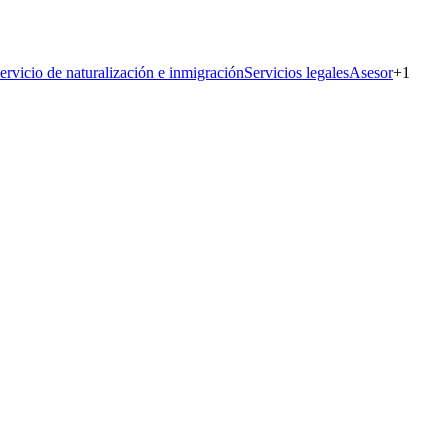
ervicio de naturalización e inmigración
Servicios legales
Asesor
+
1