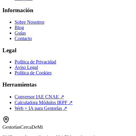
Información
Sobre Nosotros
Blog
Guías
Contacto
Legal
Política de Privacidad
Aviso Legal
Política de Cookies
Herramientas
Conversor IAE CNAE ↗
Calculadora Módulos IRPF ↗
Web + IA para Gestorías ↗
Gestorías
CercaDeMi