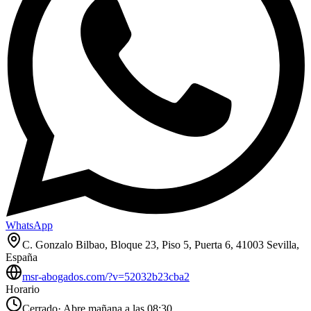
WhatsApp
C. Gonzalo Bilbao, Bloque 23, Piso 5, Puerta 6, 41003 Sevilla,
España
msr-abogados.com/?v=52032b23cba2
Horario
Cerrado
·
Abre mañana a las 08:30