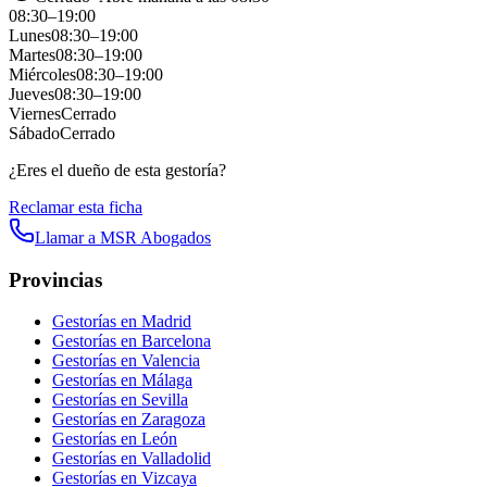
08:30
–
19:00
Lunes
08:30
–
19:00
Martes
08:30
–
19:00
Miércoles
08:30
–
19:00
Jueves
08:30
–
19:00
Viernes
Cerrado
Sábado
Cerrado
¿Eres el dueño de esta gestoría?
Reclamar esta ficha
Llamar a
MSR Abogados
Provincias
Gestorías en
Madrid
Gestorías en
Barcelona
Gestorías en
Valencia
Gestorías en
Málaga
Gestorías en
Sevilla
Gestorías en
Zaragoza
Gestorías en
León
Gestorías en
Valladolid
Gestorías en
Vizcaya