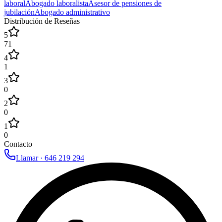
laboral
Abogado laboralista
Asesor de pensiones de
jubilación
Abogado administrativo
Distribución de Reseñas
5
71
4
1
3
0
2
0
1
0
Contacto
Llamar ·
646 219 294