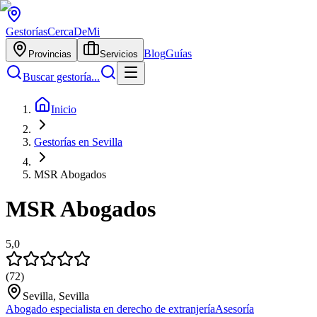
Gestorías
CercaDeMi
Blog
Guías
Provincias
Servicios
Buscar gestoría...
Inicio
Gestorías en Sevilla
MSR Abogados
MSR Abogados
5,0
(
72
)
Sevilla, Sevilla
Abogado especialista en derecho de extranjería
Asesoría