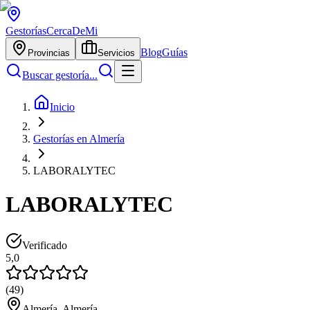
Gestorías
CercaDeMi
Blog
Guías
Provincias
Servicios
Buscar gestoría...
Inicio
Gestorías en Almería
LABORALYTEC
LABORALYTEC
Verificado
5,0
(
49
)
Almería, Almería