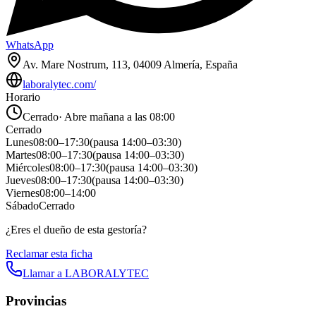
WhatsApp
Av. Mare Nostrum, 113, 04009 Almería, España
laboralytec.com/
Horario
Cerrado
·
Abre mañana a las 08:00
Cerrado
Lunes
08:00
–
17:30
(pausa
14:00
–
03:30
)
Martes
08:00
–
17:30
(pausa
14:00
–
03:30
)
Miércoles
08:00
–
17:30
(pausa
14:00
–
03:30
)
Jueves
08:00
–
17:30
(pausa
14:00
–
03:30
)
Viernes
08:00
–
14:00
Sábado
Cerrado
¿Eres el dueño de esta gestoría?
Reclamar esta ficha
Llamar a
LABORALYTEC
Provincias