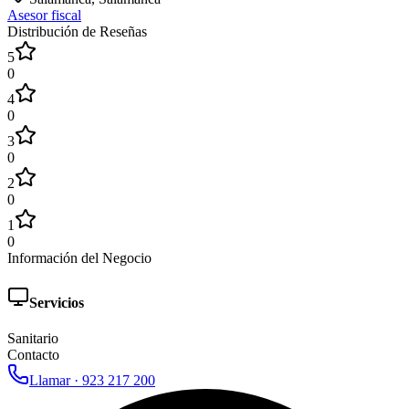
Asesor fiscal
Distribución de Reseñas
5
0
4
0
3
0
2
0
1
0
Información del Negocio
Servicios
Sanitario
Contacto
Llamar ·
923 217 200