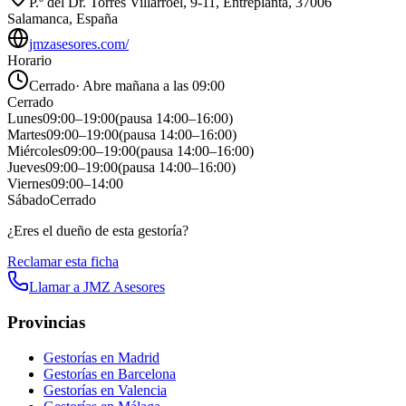
P.º del Dr. Torres Villarroel, 9-11, Entreplanta, 37006
Salamanca, España
jmzasesores.com/
Horario
Cerrado
·
Abre mañana a las 09:00
Cerrado
Lunes
09:00
–
19:00
(pausa
14:00
–
16:00
)
Martes
09:00
–
19:00
(pausa
14:00
–
16:00
)
Miércoles
09:00
–
19:00
(pausa
14:00
–
16:00
)
Jueves
09:00
–
19:00
(pausa
14:00
–
16:00
)
Viernes
09:00
–
14:00
Sábado
Cerrado
¿Eres el dueño de esta gestoría?
Reclamar esta ficha
Llamar a
JMZ Asesores
Provincias
Gestorías en
Madrid
Gestorías en
Barcelona
Gestorías en
Valencia