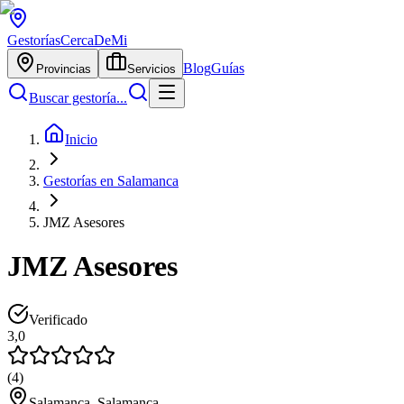
Gestorías
CercaDeMi
Blog
Guías
Provincias
Servicios
Buscar gestoría...
Inicio
Gestorías en Salamanca
JMZ Asesores
JMZ Asesores
Verificado
3,0
(
4
)
Salamanca, Salamanca