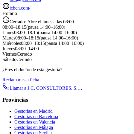
jcbcn.com/
Horario
Cerrado
·
Abre el lunes a las 08:00
08:00
–
18:15
(pausa
14:00
–
16:00
)
Lunes
08:00
–
18:15
(pausa
14:00
–
16:00
)
Martes
08:00
–
18:15
(pausa
14:00
–
16:00
)
Miércoles
08:00
–
18:15
(pausa
14:00
–
16:00
)
Jueves
08:00
–
14:00
Viernes
Cerrado
Sábado
Cerrado
¿Eres el dueño de esta gestoría?
Reclamar esta ficha
Llamar a
J.C. CONSULTORES, S.…
Provincias
Gestorías en
Madrid
Gestorías en
Barcelona
Gestorías en
Valencia
Gestorías en
Málaga
Gestorías en
Sevilla