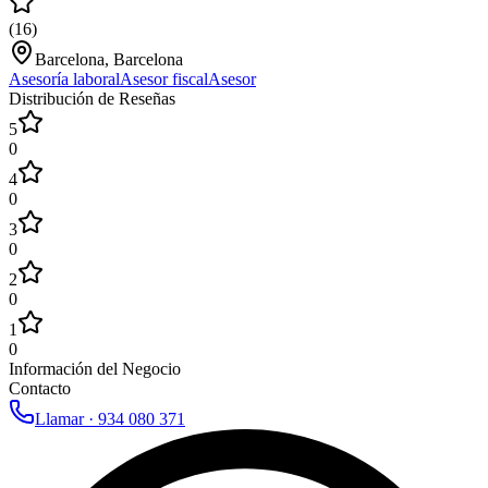
(
16
)
Barcelona, Barcelona
Asesoría laboral
Asesor fiscal
Asesor
Distribución de Reseñas
5
0
4
0
3
0
2
0
1
0
Información del Negocio
Contacto
Llamar ·
934 080 371