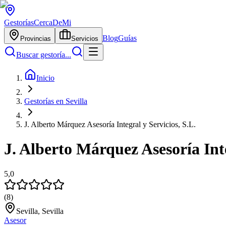
Gestorías
CercaDeMi
Blog
Guías
Provincias
Servicios
Buscar gestoría...
Inicio
Gestorías en Sevilla
J. Alberto Márquez Asesoría Integral y Servicios, S.L.
J. Alberto Márquez Asesoría Inte
5,0
(
8
)
Sevilla, Sevilla
Asesor