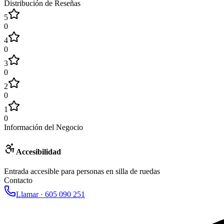
Distribución de Reseñas
5
0
4
0
3
0
2
0
1
0
Información del Negocio
Accesibilidad
Entrada accesible para personas en silla de ruedas
Contacto
Llamar ·
605 090 251