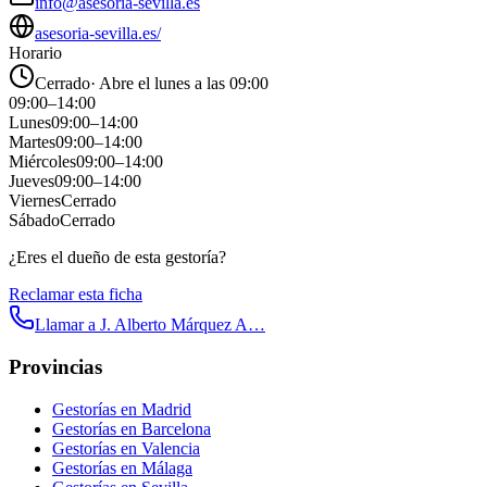
info@asesoria-sevilla.es
asesoria-sevilla.es/
Horario
Cerrado
·
Abre el lunes a las 09:00
09:00
–
14:00
Lunes
09:00
–
14:00
Martes
09:00
–
14:00
Miércoles
09:00
–
14:00
Jueves
09:00
–
14:00
Viernes
Cerrado
Sábado
Cerrado
¿Eres el dueño de esta gestoría?
Reclamar esta ficha
Llamar a
J. Alberto Márquez A…
Provincias
Gestorías en
Madrid
Gestorías en
Barcelona
Gestorías en
Valencia
Gestorías en
Málaga