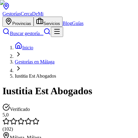
Gestorías
CercaDeMi
Blog
Guías
Provincias
Servicios
Buscar gestoría...
Inicio
Gestorías en Málaga
Iustitia Est Abogados
Iustitia Est Abogados
Verificado
5,0
(
102
)
Málaga, Málaga