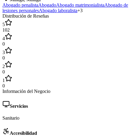
Abogado penalista
Abogado
Abogado matrimonialista
Abogado de
lesiones personales
Abogado laboralista
+
3
Distribución de Reseñas
5
102
4
0
3
0
2
0
1
0
Información del Negocio
Servicios
Sanitario
Accesibilidad