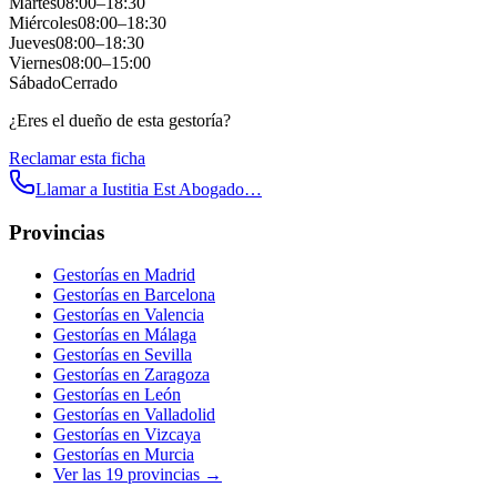
Martes
08:00
–
18:30
Miércoles
08:00
–
18:30
Jueves
08:00
–
18:30
Viernes
08:00
–
15:00
Sábado
Cerrado
¿Eres el dueño de esta gestoría?
Reclamar esta ficha
Llamar a
Iustitia Est Abogado…
Provincias
Gestorías en
Madrid
Gestorías en
Barcelona
Gestorías en
Valencia
Gestorías en
Málaga
Gestorías en
Sevilla
Gestorías en
Zaragoza
Gestorías en
León
Gestorías en
Valladolid
Gestorías en
Vizcaya
Gestorías en
Murcia
Ver las
19
provincias →