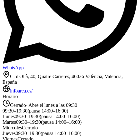
WhatsApp
C. d'Oltà, 40, Quatre Carreres, 46026 València, Valencia,
España
infoarea.es/
Horario
Cerrado
·
Abre el lunes a las 09:30
09:30
–
19:30
(pausa
14:00
–
16:00
)
Lunes
09:30
–
19:30
(pausa
14:00
–
16:00
)
Martes
09:30
–
19:30
(pausa
14:00
–
16:00
)
Miércoles
Cerrado
Jueves
09:30
–
19:30
(pausa
14:00
–
16:00
)
Viernes
Cerrado