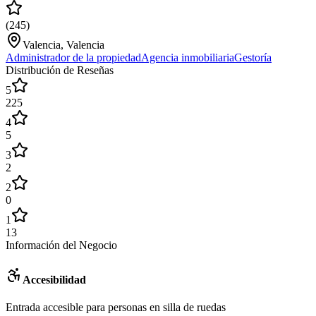
(
245
)
Valencia, Valencia
Administrador de la propiedad
Agencia inmobiliaria
Gestoría
Distribución de Reseñas
5
225
4
5
3
2
2
0
1
13
Información del Negocio
Accesibilidad
Entrada accesible para personas en silla de ruedas