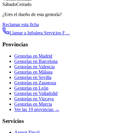
Sábado
Cerrado
¿Eres el dueño de esta gestoría?
Reclamar esta ficha
Llamar a
Infoárea Servicios F…
Provincias
Gestorías en
Madrid
Gestorías en
Barcelona
Gestorías en
Valencia
Gestorías en
Málaga
Gestorías en
Sevilla
Gestorías en
Zaragoza
Gestorías en
León
Gestorías en
Valladolid
Gestorías en
Vizcaya
Gestorías en
Murcia
Ver las
19
provincias →
Servicios
Asesor Fiscal