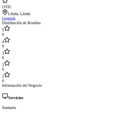
(
319
)
Lleida, Lleida
Gestoría
Distribución de Reseñas
5
0
4
0
3
0
2
0
1
0
Información del Negocio
Servicios
Sanitario