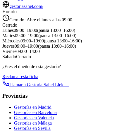
gestoriasahel.com/
Horario
Cerrado
·
Abre el lunes a las 09:00
Cerrado
Lunes
09:00
–
19:00
(pausa
13:00
–
16:00
)
Martes
09:00
–
19:00
(pausa
13:00
–
16:00
)
Miércoles
09:00
–
19:00
(pausa
13:00
–
16:00
)
Jueves
09:00
–
19:00
(pausa
13:00
–
16:00
)
Viernes
09:00
–
14:00
Sábado
Cerrado
¿Eres el dueño de esta gestoría?
Reclamar esta ficha
Llamar a
Gestoria Sahel Lleid…
Provincias
Gestorías en
Madrid
Gestorías en
Barcelona
Gestorías en
Valencia
Gestorías en
Málaga
Gestorías en
Sevilla