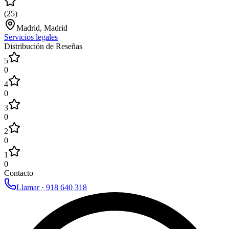
(
25
)
Madrid, Madrid
Servicios legales
Distribución de Reseñas
5
0
4
0
3
0
2
0
1
0
Contacto
Llamar ·
918 640 318