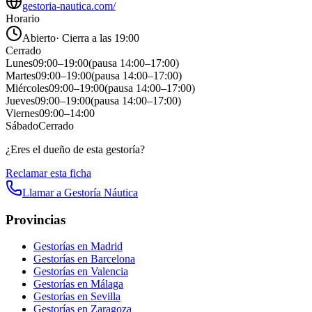
gestoria-nautica.com/
Horario
Abierto
·
Cierra a las 19:00
Cerrado
Lunes
09:00
–
19:00
(pausa
14:00
–
17:00
)
Martes
09:00
–
19:00
(pausa
14:00
–
17:00
)
Miércoles
09:00
–
19:00
(pausa
14:00
–
17:00
)
Jueves
09:00
–
19:00
(pausa
14:00
–
17:00
)
Viernes
09:00
–
14:00
Sábado
Cerrado
¿Eres el dueño de esta gestoría?
Reclamar esta ficha
Llamar a
Gestoría Náutica
Provincias
Gestorías en
Madrid
Gestorías en
Barcelona
Gestorías en
Valencia
Gestorías en
Málaga
Gestorías en
Sevilla
Gestorías en
Zaragoza