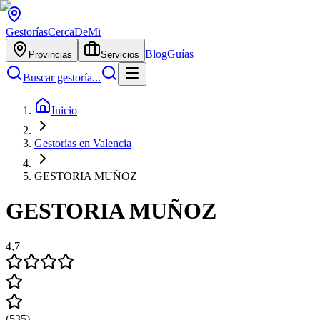
Gestorías
CercaDeMi
Blog
Guías
Provincias
Servicios
Buscar gestoría...
Inicio
Gestorías en Valencia
GESTORIA MUÑOZ
GESTORIA MUÑOZ
4,7
(
535
)