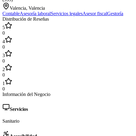
Valencia, Valencia
Contable
Asesoría laboral
Servicios legales
Asesor fiscal
Gestoría
Distribución de Reseñas
5
0
4
0
3
0
2
0
1
0
Información del Negocio
Servicios
Sanitario