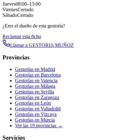
Jueves
08:00
–
15:00
Viernes
Cerrado
Sábado
Cerrado
¿Eres el dueño de esta gestoría?
Reclamar esta ficha
Llamar a
GESTORIA MUÑOZ
Provincias
Gestorías en
Madrid
Gestorías en
Barcelona
Gestorías en
Valencia
Gestorías en
Málaga
Gestorías en
Sevilla
Gestorías en
Zaragoza
Gestorías en
León
Gestorías en
Valladolid
Gestorías en
Vizcaya
Gestorías en
Murcia
Ver las
19
provincias →
Servicios