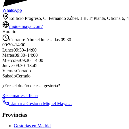
WhatsApp
Edificio Progreso, C. Fernando Zóbel, 1 B, 1ª Planta, Oficina 6, 
miguelmayal.com/
Horario
Cerrado
·
Abre el lunes a las 09:30
09:30
–
14:00
Lunes
09:30
–
14:00
Martes
09:30
–
14:00
Miércoles
09:30
–
14:00
Jueves
09:30
–
13:45
Viernes
Cerrado
Sábado
Cerrado
¿Eres el dueño de esta gestoría?
Reclamar esta ficha
Llamar a
Gestoría Miguel Maya…
Provincias
Gestorías en
Madrid