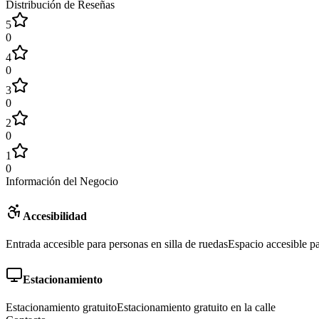
Distribución de Reseñas
5
0
4
0
3
0
2
0
1
0
Información del Negocio
Accesibilidad
Entrada accesible para personas en silla de ruedas
Espacio accesible pa
Estacionamiento
Estacionamiento gratuito
Estacionamiento gratuito en la calle