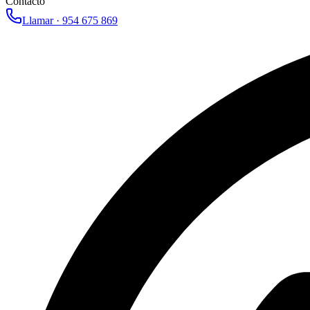
Contacto
Llamar ·
954 675 869