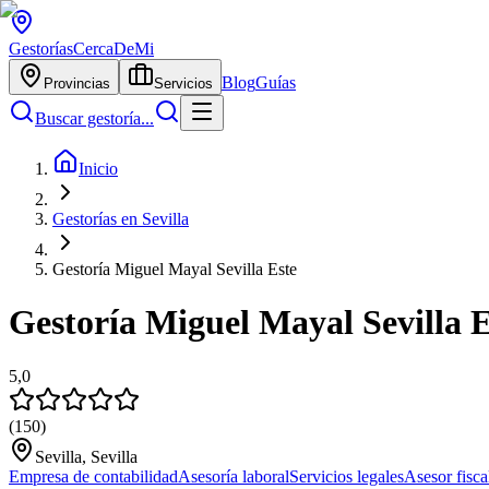
Gestorías
CercaDeMi
Blog
Guías
Provincias
Servicios
Buscar gestoría...
Inicio
Gestorías en Sevilla
Gestoría Miguel Mayal Sevilla Este
Gestoría Miguel Mayal Sevilla E
5,0
(
150
)
Sevilla, Sevilla
Empresa de contabilidad
Asesoría laboral
Servicios legales
Asesor fisca