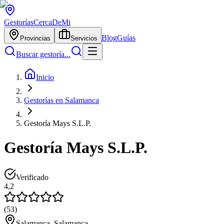
Gestorías
CercaDeMi
Blog
Guías
Provincias
Servicios
Buscar gestoría...
Inicio
Gestorías en Salamanca
Gestoría Mays S.L.P.
Gestoría Mays S.L.P.
Verificado
4,2
(
53
)
Salamanca, Salamanca