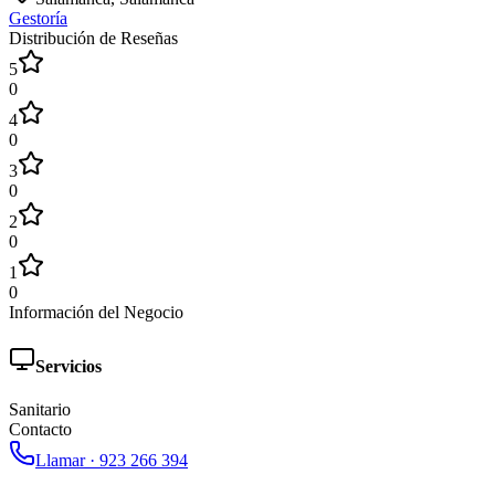
Gestoría
Distribución de Reseñas
5
0
4
0
3
0
2
0
1
0
Información del Negocio
Servicios
Sanitario
Contacto
Llamar ·
923 266 394