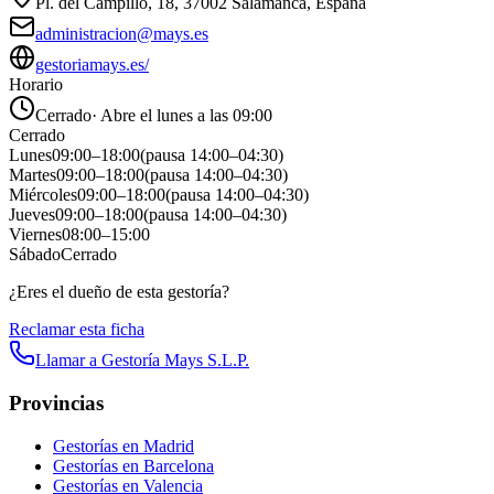
Pl. del Campillo, 18, 37002 Salamanca, España
administracion@mays.es
gestoriamays.es/
Horario
Cerrado
·
Abre el lunes a las 09:00
Cerrado
Lunes
09:00
–
18:00
(pausa
14:00
–
04:30
)
Martes
09:00
–
18:00
(pausa
14:00
–
04:30
)
Miércoles
09:00
–
18:00
(pausa
14:00
–
04:30
)
Jueves
09:00
–
18:00
(pausa
14:00
–
04:30
)
Viernes
08:00
–
15:00
Sábado
Cerrado
¿Eres el dueño de esta gestoría?
Reclamar esta ficha
Llamar a
Gestoría Mays S.L.P.
Provincias
Gestorías en
Madrid
Gestorías en
Barcelona
Gestorías en
Valencia