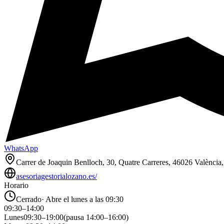
WhatsApp
Carrer de Joaquin Benlloch, 30, Quatre Carreres, 46026 València
asesoriagestorialozano.es/
Horario
Cerrado
·
Abre el lunes a las 09:30
09:30
–
14:00
Lunes
09:30
–
19:00
(pausa
14:00
–
16:00
)