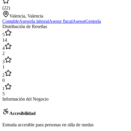
(
22
)
Valencia, Valencia
Contable
Asesoría laboral
Asesor fiscal
Asesor
Gestoría
Distribución de Reseñas
5
14
4
2
3
1
2
0
1
5
Información del Negocio
Accesibilidad
Entrada accesible para personas en silla de ruedas