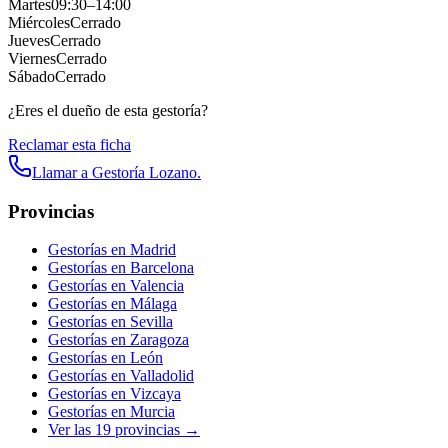
Martes
09:30
–
14:00
Miércoles
Cerrado
Jueves
Cerrado
Viernes
Cerrado
Sábado
Cerrado
¿Eres el dueño de esta gestoría?
Reclamar esta ficha
Llamar a
Gestoría Lozano.
Provincias
Gestorías en
Madrid
Gestorías en
Barcelona
Gestorías en
Valencia
Gestorías en
Málaga
Gestorías en
Sevilla
Gestorías en
Zaragoza
Gestorías en
León
Gestorías en
Valladolid
Gestorías en
Vizcaya
Gestorías en
Murcia
Ver las
19
provincias →