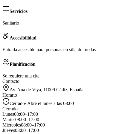
Servicios
Sanitario
Accesibilidad
Entrada accesible para personas en silla de ruedas
Planificación
Se requiere una cita
Contacto
Av. Ana de Viya, 11009 Cádiz, España
Horario
Cerrado
·
Abre el lunes a las 08:00
Cerrado
Lunes
08:00
–
17:00
Martes
08:00
–
17:00
Miércoles
08:00
–
17:00
Jueves
08:00
–
17:00