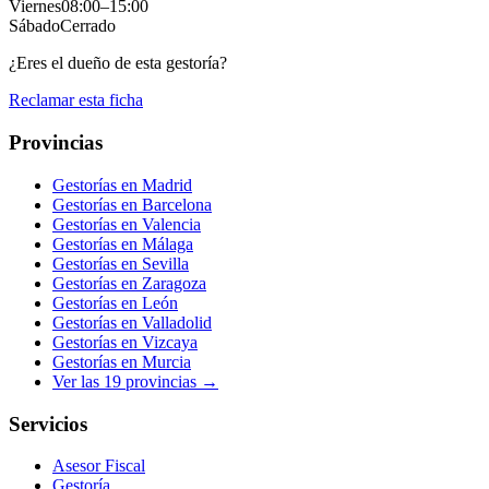
Viernes
08:00
–
15:00
Sábado
Cerrado
¿Eres el dueño de esta gestoría?
Reclamar esta ficha
Provincias
Gestorías en
Madrid
Gestorías en
Barcelona
Gestorías en
Valencia
Gestorías en
Málaga
Gestorías en
Sevilla
Gestorías en
Zaragoza
Gestorías en
León
Gestorías en
Valladolid
Gestorías en
Vizcaya
Gestorías en
Murcia
Ver las
19
provincias →
Servicios
Asesor Fiscal
Gestoría