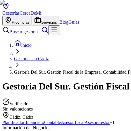
Gestorías
CercaDeMi
Blog
Guías
Provincias
Servicios
Buscar gestoría...
Inicio
Gestorías en Cádiz
Gestoría Del Sur. Gestión Fiscal de la Empresa. Contabilidad F
Gestoría Del Sur. Gestión Fisca
Verificado
Sin valoraciones
Cádiz, Cádiz
Planificador financiero
Contable
Asesor fiscal
Asesor
Gestor
+
1
Información del Negocio