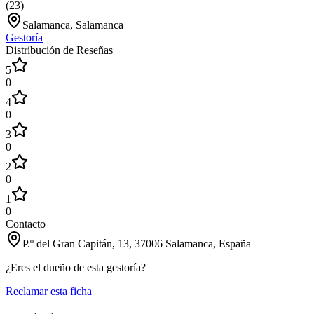
(
23
)
Salamanca, Salamanca
Gestoría
Distribución de Reseñas
5
0
4
0
3
0
2
0
1
0
Contacto
P.º del Gran Capitán, 13, 37006 Salamanca, España
¿Eres el dueño de esta gestoría?
Reclamar esta ficha