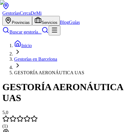
Gestorías
CercaDeMi
Blog
Guías
Provincias
Servicios
Buscar gestoría...
Inicio
Gestorías en Barcelona
GESTORÍA AERONÁUTICA UAS
GESTORÍA AERONÁUTICA
UAS
5,0
(
1
)