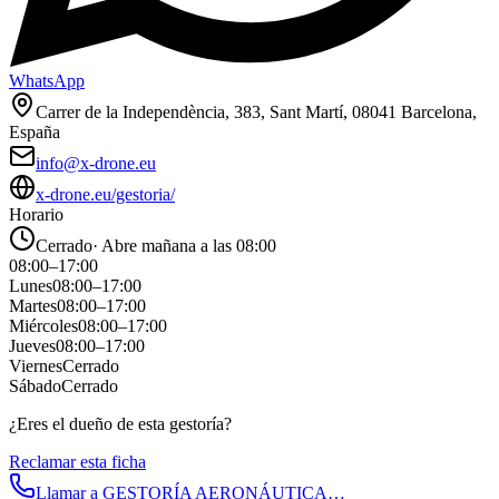
WhatsApp
Carrer de la Independència, 383, Sant Martí, 08041 Barcelona,
España
info@x-drone.eu
x-drone.eu/gestoria/
Horario
Cerrado
·
Abre mañana a las 08:00
08:00
–
17:00
Lunes
08:00
–
17:00
Martes
08:00
–
17:00
Miércoles
08:00
–
17:00
Jueves
08:00
–
17:00
Viernes
Cerrado
Sábado
Cerrado
¿Eres el dueño de esta gestoría?
Reclamar esta ficha
Llamar a
GESTORÍA AERONÁUTICA…