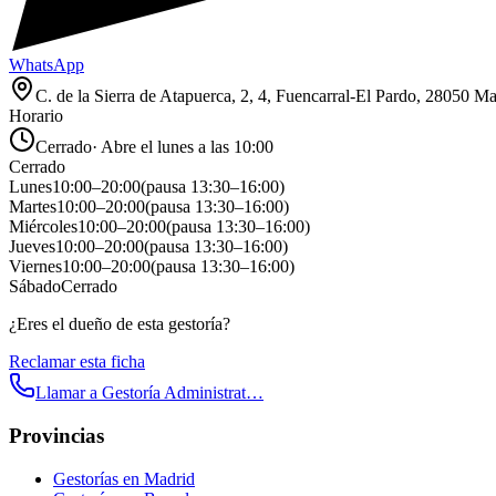
WhatsApp
C. de la Sierra de Atapuerca, 2, 4, Fuencarral-El Pardo, 28050 M
Horario
Cerrado
·
Abre el lunes a las 10:00
Cerrado
Lunes
10:00
–
20:00
(pausa
13:30
–
16:00
)
Martes
10:00
–
20:00
(pausa
13:30
–
16:00
)
Miércoles
10:00
–
20:00
(pausa
13:30
–
16:00
)
Jueves
10:00
–
20:00
(pausa
13:30
–
16:00
)
Viernes
10:00
–
20:00
(pausa
13:30
–
16:00
)
Sábado
Cerrado
¿Eres el dueño de esta gestoría?
Reclamar esta ficha
Llamar a
Gestoría Administrat…
Provincias
Gestorías en
Madrid