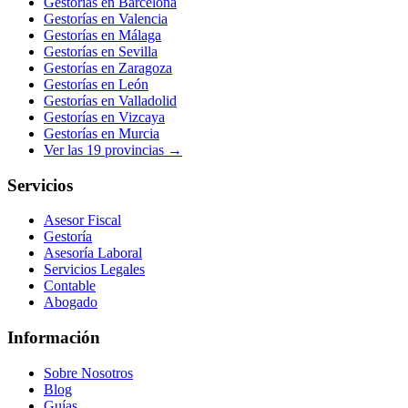
Gestorías en
Barcelona
Gestorías en
Valencia
Gestorías en
Málaga
Gestorías en
Sevilla
Gestorías en
Zaragoza
Gestorías en
León
Gestorías en
Valladolid
Gestorías en
Vizcaya
Gestorías en
Murcia
Ver las
19
provincias →
Servicios
Asesor Fiscal
Gestoría
Asesoría Laboral
Servicios Legales
Contable
Abogado
Información
Sobre Nosotros
Blog
Guías