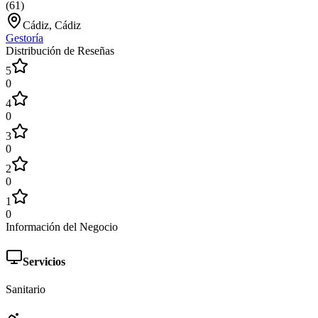
(
61
)
Cádiz, Cádiz
Gestoría
Distribución de Reseñas
5
0
4
0
3
0
2
0
1
0
Información del Negocio
Servicios
Sanitario