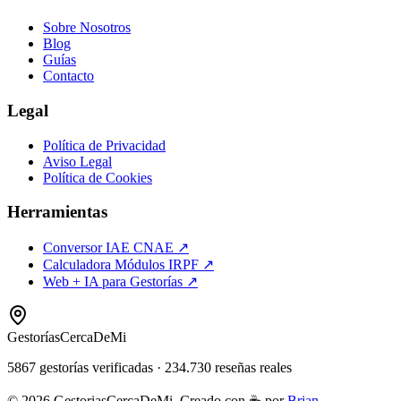
Sobre Nosotros
Blog
Guías
Contacto
Legal
Política de Privacidad
Aviso Legal
Política de Cookies
Herramientas
Conversor IAE CNAE ↗
Calculadora Módulos IRPF ↗
Web + IA para Gestorías ↗
Gestorías
CercaDeMi
5867
gestorías verificadas
·
234.730
reseñas reales
©
2026
GestoriasCercaDeMi. Creado con ☕ por
Brian
.