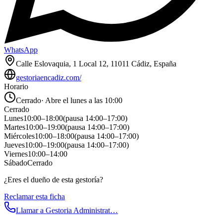
WhatsApp
Calle Eslovaquia, 1 Local 12, 11011 Cádiz, España
gestoriaencadiz.com/
Horario
Cerrado
·
Abre el lunes a las 10:00
Cerrado
Lunes
10:00
–
18:00
(pausa
14:00
–
17:00
)
Martes
10:00
–
19:00
(pausa
14:00
–
17:00
)
Miércoles
10:00
–
18:00
(pausa
14:00
–
17:00
)
Jueves
10:00
–
19:00
(pausa
14:00
–
17:00
)
Viernes
10:00
–
14:00
Sábado
Cerrado
¿Eres el dueño de esta gestoría?
Reclamar esta ficha
Llamar a
Gestoria Administrat…