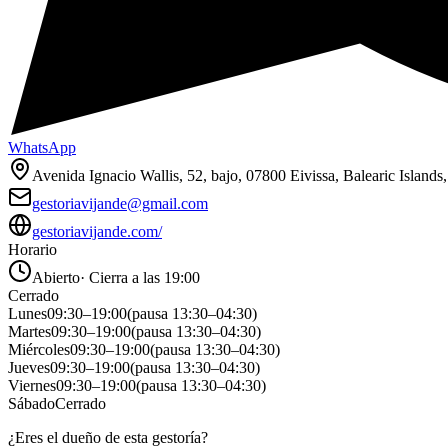
WhatsApp
Avenida Ignacio Wallis, 52, bajo, 07800 Eivissa, Balearic Islands
gestoriavijande@gmail.com
gestoriavijande.com/
Horario
Abierto
·
Cierra a las 19:00
Cerrado
Lunes
09:30
–
19:00
(pausa
13:30
–
04:30
)
Martes
09:30
–
19:00
(pausa
13:30
–
04:30
)
Miércoles
09:30
–
19:00
(pausa
13:30
–
04:30
)
Jueves
09:30
–
19:00
(pausa
13:30
–
04:30
)
Viernes
09:30
–
19:00
(pausa
13:30
–
04:30
)
Sábado
Cerrado
¿Eres el dueño de esta gestoría?