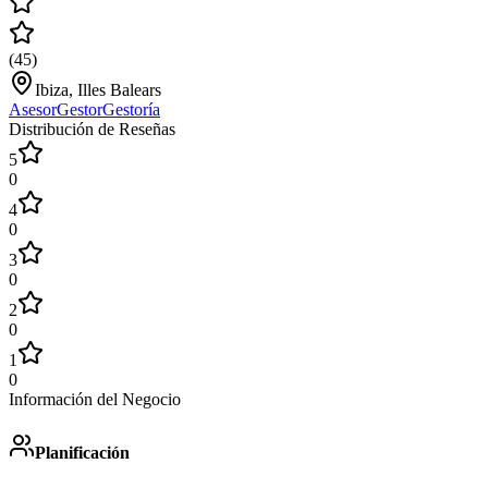
(
45
)
Ibiza, Illes Balears
Asesor
Gestor
Gestoría
Distribución de Reseñas
5
0
4
0
3
0
2
0
1
0
Información del Negocio
Planificación