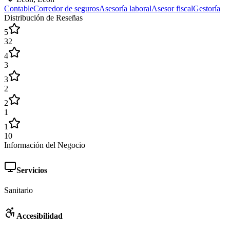
Contable
Corredor de seguros
Asesoría laboral
Asesor fiscal
Gestoría
Distribución de Reseñas
5
32
4
3
3
2
2
1
1
10
Información del Negocio
Servicios
Sanitario
Accesibilidad