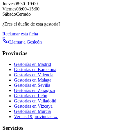
Jueves
08:30
–
19:00
Viernes
08:00
–
15:00
Sábado
Cerrado
¿Eres el dueño de esta gestoría?
Reclamar esta ficha
Llamar a
Gesleón
Provincias
Gestorías en
Madrid
Gestorías en
Barcelona
Gestorías en
Valencia
Gestorías en
Málaga
Gestorías en
Sevilla
Gestorías en
Zaragoza
Gestorías en
León
Gestorías en
Valladolid
Gestorías en
Vizcaya
Gestorías en
Murcia
Ver las
19
provincias →
Servicios