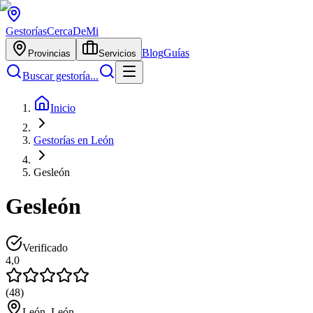
Gestorías
CercaDeMi
Blog
Guías
Provincias
Servicios
Buscar gestoría...
Inicio
Gestorías en León
Gesleón
Gesleón
Verificado
4,0
(
48
)
León, León