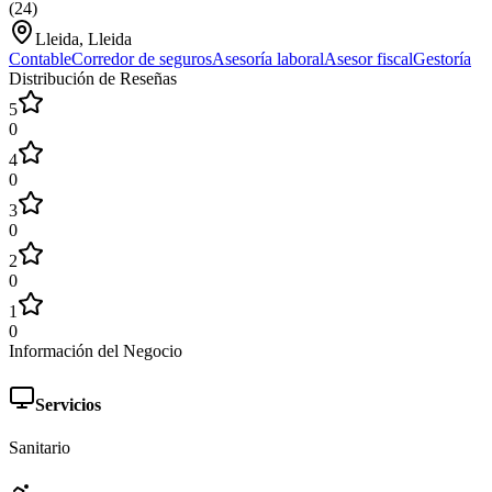
(
24
)
Lleida, Lleida
Contable
Corredor de seguros
Asesoría laboral
Asesor fiscal
Gestoría
Distribución de Reseñas
5
0
4
0
3
0
2
0
1
0
Información del Negocio
Servicios
Sanitario