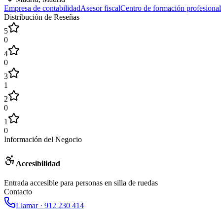
Empresa de contabilidad
Asesor fiscal
Centro de formación profesional
Distribución de Reseñas
5
0
4
0
3
1
2
0
1
0
Información del Negocio
Accesibilidad
Entrada accesible para personas en silla de ruedas
Contacto
Llamar ·
912 230 414