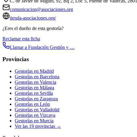
C. de Javier de Miguel, 92, Bq 2, Loc 5, Puente de Vallecas, 28
comunicacion@asociaciones.org
tienda-asociaciones.org/
¿Eres el dueño de esta gestoría?
Reclamar esta ficha
Llamar a
Fundación Gestión y …
Provincias
Gestorías en
Madrid
Gestorías en
Barcelona
Gestorías en
Valencia
Gestorías en
Málaga
Gestorías en
Sevilla
Gestorías en
Zaragoza
Gestorías en
León
Gestorías en
Valladolid
Gestorías en
Vizcaya
Gestorías en
Murcia
Ver las
19
provincias →