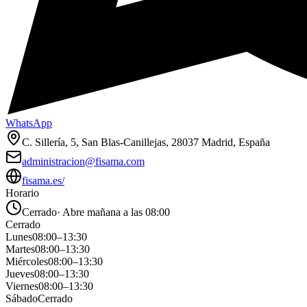
WhatsApp
C. Sillería, 5, San Blas-Canillejas, 28037 Madrid, España
administracion@fisama.com
fisama.es/
Horario
Cerrado
·
Abre mañana a las 08:00
Cerrado
Lunes
08:00
–
13:30
Martes
08:00
–
13:30
Miércoles
08:00
–
13:30
Jueves
08:00
–
13:30
Viernes
08:00
–
13:30
Sábado
Cerrado