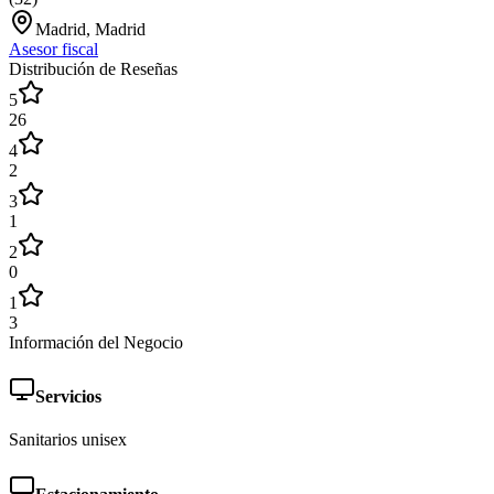
Madrid, Madrid
Asesor fiscal
Distribución de Reseñas
5
26
4
2
3
1
2
0
1
3
Información del Negocio
Servicios
Sanitarios unisex