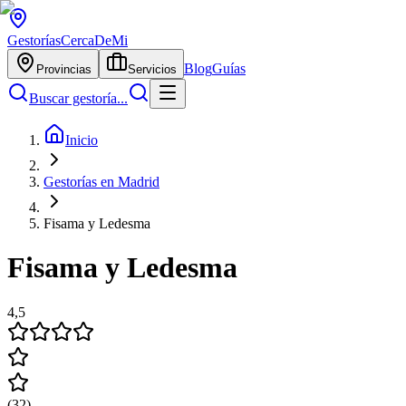
Gestorías
CercaDeMi
Blog
Guías
Provincias
Servicios
Buscar gestoría...
Inicio
Gestorías en Madrid
Fisama y Ledesma
Fisama y Ledesma
4,5
(
32
)