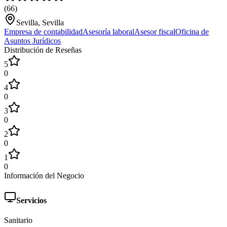
(
66
)
Sevilla, Sevilla
Empresa de contabilidad
Asesoría laboral
Asesor fiscal
Oficina de
Asuntos Jurídicos
Distribución de Reseñas
5
0
4
0
3
0
2
0
1
0
Información del Negocio
Servicios
Sanitario