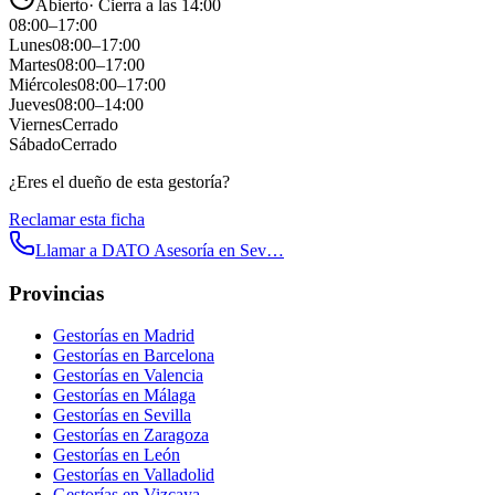
Abierto
·
Cierra a las 14:00
08:00
–
17:00
Lunes
08:00
–
17:00
Martes
08:00
–
17:00
Miércoles
08:00
–
17:00
Jueves
08:00
–
14:00
Viernes
Cerrado
Sábado
Cerrado
¿Eres el dueño de esta gestoría?
Reclamar esta ficha
Llamar a
DATO Asesoría en Sev…
Provincias
Gestorías en
Madrid
Gestorías en
Barcelona
Gestorías en
Valencia
Gestorías en
Málaga
Gestorías en
Sevilla
Gestorías en
Zaragoza
Gestorías en
León
Gestorías en
Valladolid
Gestorías en
Vizcaya