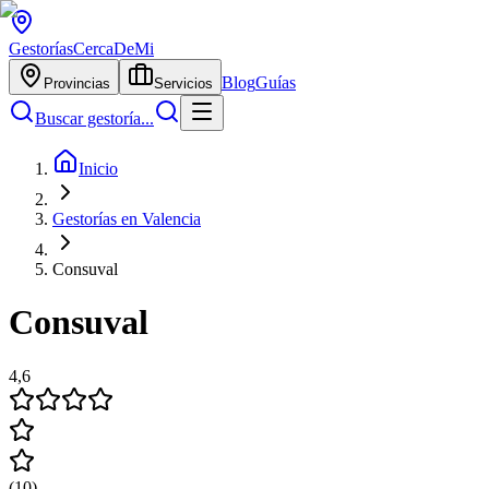
Gestorías
CercaDeMi
Blog
Guías
Provincias
Servicios
Buscar gestoría...
Inicio
Gestorías en Valencia
Consuval
Consuval
4,6
(
10
)