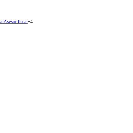
al
Asesor fiscal
+
4