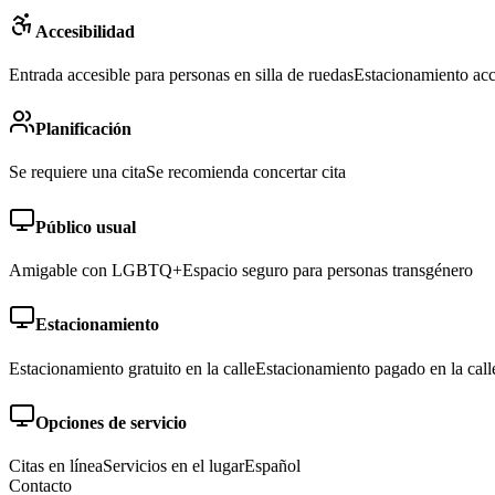
Accesibilidad
Entrada accesible para personas en silla de ruedas
Estacionamiento acce
Planificación
Se requiere una cita
Se recomienda concertar cita
Público usual
Amigable con LGBTQ+
Espacio seguro para personas transgénero
Estacionamiento
Estacionamiento gratuito en la calle
Estacionamiento pagado en la call
Opciones de servicio
Citas en línea
Servicios en el lugar
Español
Contacto