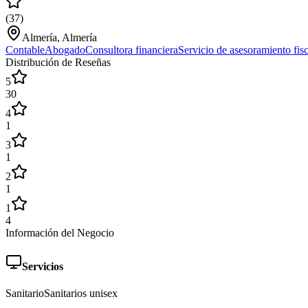
(
37
)
Almería, Almería
Contable
Abogado
Consultora financiera
Servicio de asesoramiento fisc
Distribución de Reseñas
5
30
4
1
3
1
2
1
1
4
Información del Negocio
Servicios
Sanitario
Sanitarios unisex