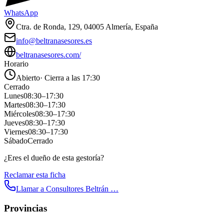
WhatsApp
Ctra. de Ronda, 129, 04005 Almería, España
info@beltranasesores.es
beltranasesores.com/
Horario
Abierto
·
Cierra a las 17:30
Cerrado
Lunes
08:30
–
17:30
Martes
08:30
–
17:30
Miércoles
08:30
–
17:30
Jueves
08:30
–
17:30
Viernes
08:30
–
17:30
Sábado
Cerrado
¿Eres el dueño de esta gestoría?
Reclamar esta ficha
Llamar a
Consultores Beltrán …
Provincias