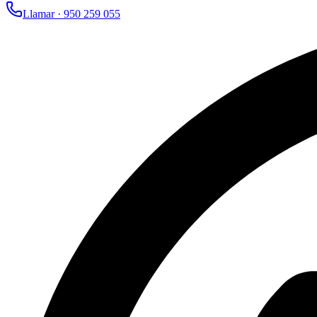
Llamar ·
950 259 055